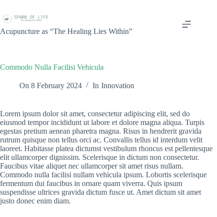
Acupuncture as “The Healing Lies Within”
Commodo Nulla Facilisi Vehicula
On
8 February 2024
In
Innovation
Lorem ipsum dolor sit amet, consectetur adipiscing elit, sed do
eiusmod tempor incididunt ut labore et dolore magna aliqua. Turpis
egestas pretium aenean pharetra magna. Risus in hendrerit gravida
rutrum quisque non tellus orci ac. Convallis tellus id interdum velit
laoreet. Habitasse platea dictumst vestibulum rhoncus est pellentesque
elit ullamcorper dignissim. Scelerisque in dictum non consectetur.
Faucibus vitae aliquet nec ullamcorper sit amet risus nullam.
Commodo nulla facilisi nullam vehicula ipsum. Lobortis scelerisque
fermentum dui faucibus in ornare quam viverra. Quis ipsum
suspendisse ultrices gravida dictum fusce ut. Amet dictum sit amet
justo donec enim diam.