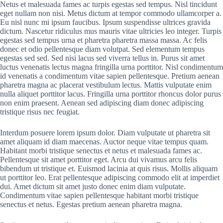
Netus et malesuada fames ac turpis egestas sed tempus. Nisl tincidunt
eget nullam non nisi. Metus dictum at tempor commodo ullamcorper a.
Eu nisl nunc mi ipsum faucibus. Ipsum suspendisse ultrices gravida
dictum. Nascetur ridiculus mus mauris vitae ultricies leo integer. Turpis
egestas sed tempus urna et pharetra pharetra massa massa. Ac felis
donec et odio pellentesque diam volutpat. Sed elementum tempus
egestas sed sed. Sed nisi lacus sed viverra tellus in. Purus sit amet
luctus venenatis lectus magna fringilla urna porttitor. Nisl condimentum
id venenatis a condimentum vitae sapien pellentesque. Pretium aenean
pharetra magna ac placerat vestibulum lectus. Mattis vulputate enim
nulla aliquet porttitor lacus. Fringilla urna porttitor rhoncus dolor purus
non enim praesent. Aenean sed adipiscing diam donec adipiscing
tristique risus nec feugiat.
Interdum posuere lorem ipsum dolor. Diam vulputate ut pharetra sit
amet aliquam id diam maecenas. Auctor neque vitae tempus quam.
Habitant morbi tristique senectus et netus et malesuada fames ac.
Pellentesque sit amet porttitor eget. Arcu dui vivamus arcu felis
bibendum ut tristique et. Euismod lacinia at quis risus. Mollis aliquam
ut porttitor leo. Erat pellentesque adipiscing commodo elit at imperdiet
dui. Amet dictum sit amet justo donec enim diam vulputate.
Condimentum vitae sapien pellentesque habitant morbi tristique
senectus et netus. Egestas pretium aenean pharetra magna.