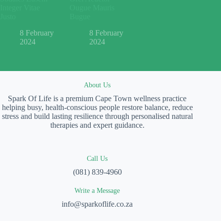
Integer Vitae
Ougue Mauris
Justo
Bugue
8 February
8 February
2024
2024
About Us
Spark Of Life is a premium Cape Town wellness practice
helping busy, health-conscious people restore balance, reduce
stress and build lasting resilience through personalised natural
therapies and expert guidance.
Call Us
(081) 839-4960
Write a Message
info@sparkoflife.co.za